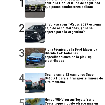
1
salir a la ruta: el truco de seguridad
que pocos conductores aplican
2
El Volkswagen T-Cross 2027 estrena
caja de ocho marchas, ¿qué se
espera para la Argentina?
3
Ficha técnica de la Ford Maverick
Híbrida 4x4: todas las
especificaciones de la pick-up
electrificada
4
Scania suma 12 camiones Super
G460 XT para el transporte minero de
alta montaña
5
Honda WR-V versus Toyota Yaris
Cross: ¿qué modelo ofrece más en