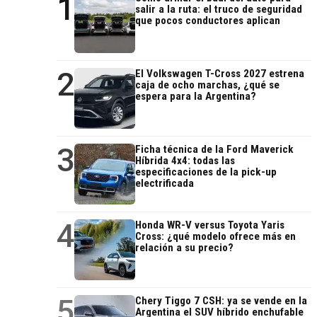
1
salir a la ruta: el truco de seguridad
que pocos conductores aplican
2
El Volkswagen T-Cross 2027 estrena
caja de ocho marchas, ¿qué se
espera para la Argentina?
3
Ficha técnica de la Ford Maverick
Híbrida 4x4: todas las
especificaciones de la pick-up
electrificada
4
Honda WR-V versus Toyota Yaris
Cross: ¿qué modelo ofrece más en
relación a su precio?
5
Chery Tiggo 7 CSH: ya se vende en la
Argentina el SUV híbrido enchufable