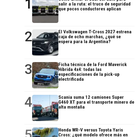
1
salir a la ruta: el truco de seguridad
que pocos conductores aplican
2
El Volkswagen T-Cross 2027 estrena
caja de ocho marchas, ¿qué se
espera para la Argentina?
3
Ficha técnica de la Ford Maverick
Híbrida 4x4: todas las
especificaciones de la pick-up
electrificada
4
Scania suma 12 camiones Super
G460 XT para el transporte minero de
alta montaña
5
Honda WR-V versus Toyota Yaris
Cross: ¿qué modelo ofrece más en