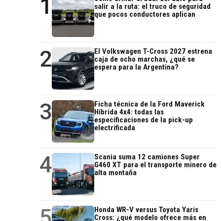
1
salir a la ruta: el truco de seguridad
que pocos conductores aplican
2
El Volkswagen T-Cross 2027 estrena
caja de ocho marchas, ¿qué se
espera para la Argentina?
3
Ficha técnica de la Ford Maverick
Híbrida 4x4: todas las
especificaciones de la pick-up
electrificada
4
Scania suma 12 camiones Super
G460 XT para el transporte minero de
alta montaña
5
Honda WR-V versus Toyota Yaris
Cross: ¿qué modelo ofrece más en