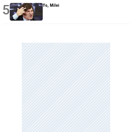
5
Yo, Milei