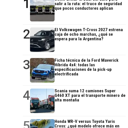
1
salir a la ruta: el truco de seguridad
que pocos conductores aplican
2
El Volkswagen T-Cross 2027 estrena
caja de ocho marchas, ¿qué se
espera para la Argentina?
3
Ficha técnica de la Ford Maverick
Híbrida 4x4: todas las
especificaciones de la pick-up
electrificada
4
Scania suma 12 camiones Super
G460 XT para el transporte minero de
alta montaña
5
Honda WR-V versus Toyota Yaris
Cross: ¿qué modelo ofrece más en