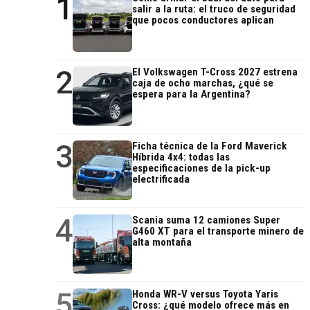
1
salir a la ruta: el truco de seguridad
que pocos conductores aplican
2
El Volkswagen T-Cross 2027 estrena
caja de ocho marchas, ¿qué se
espera para la Argentina?
3
Ficha técnica de la Ford Maverick
Híbrida 4x4: todas las
especificaciones de la pick-up
electrificada
4
Scania suma 12 camiones Super
G460 XT para el transporte minero de
alta montaña
5
Honda WR-V versus Toyota Yaris
Cross: ¿qué modelo ofrece más en