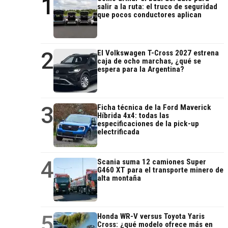
1
salir a la ruta: el truco de seguridad
que pocos conductores aplican
2
El Volkswagen T-Cross 2027 estrena
caja de ocho marchas, ¿qué se
espera para la Argentina?
3
Ficha técnica de la Ford Maverick
Híbrida 4x4: todas las
especificaciones de la pick-up
electrificada
4
Scania suma 12 camiones Super
G460 XT para el transporte minero de
alta montaña
5
Honda WR-V versus Toyota Yaris
Cross: ¿qué modelo ofrece más en