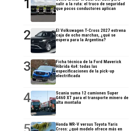
1
salir a la ruta: el truco de seguridad
que pocos conductores aplican
2
El Volkswagen T-Cross 2027 estrena
caja de ocho marchas, ¿qué se
espera para la Argentina?
3
Ficha técnica de la Ford Maverick
Híbrida 4x4: todas las
especificaciones de la pick-up
electrificada
4
Scania suma 12 camiones Super
G460 XT para el transporte minero de
alta montaña
5
Honda WR-V versus Toyota Yaris
Cross: ¿qué modelo ofrece más en