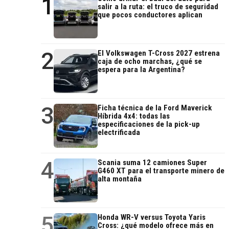
1
salir a la ruta: el truco de seguridad
que pocos conductores aplican
2
El Volkswagen T-Cross 2027 estrena
caja de ocho marchas, ¿qué se
espera para la Argentina?
3
Ficha técnica de la Ford Maverick
Híbrida 4x4: todas las
especificaciones de la pick-up
electrificada
4
Scania suma 12 camiones Super
G460 XT para el transporte minero de
alta montaña
5
Honda WR-V versus Toyota Yaris
Cross: ¿qué modelo ofrece más en