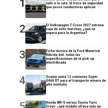
1
salir a la ruta: el truco de seguridad
que pocos conductores aplican
2
El Volkswagen T-Cross 2027 estrena
caja de ocho marchas, ¿qué se
espera para la Argentina?
3
Ficha técnica de la Ford Maverick
Híbrida 4x4: todas las
especificaciones de la pick-up
electrificada
4
Scania suma 12 camiones Super
G460 XT para el transporte minero de
alta montaña
5
Honda WR-V versus Toyota Yaris
Cross: ¿qué modelo ofrece más en