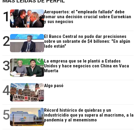
MÁS LEÍDAS DE PERFIL
1
Aeropuertos: el "empleado fallado" debe
tomar una decisión crucial sobre Eurnekian
y sus negocios
2
El Banco Central no pudo dar precisiones
sobre un sobrante de $4 billones: "En algún
lado están"
3
La empresa que se le plantó a Estados
Unidos y hace negocios con China en Vaca
Muerta
4
Algo pasó
5
Récord histórico de quiebras y un
industricidio que ya supera al macrismo, a la
pandemia y al menemismo