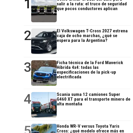
1
salir a la ruta: el truco de seguridad
que pocos conductores aplican
2
El Volkswagen T-Cross 2027 estrena
caja de ocho marchas, ¿qué se
espera para la Argentina?
3
Ficha técnica de la Ford Maverick
Híbrida 4x4: todas las
especificaciones de la pick-up
electrificada
4
Scania suma 12 camiones Super
G460 XT para el transporte minero de
alta montaña
5
Honda WR-V versus Toyota Yaris
Cross: ¿qué modelo ofrece más en