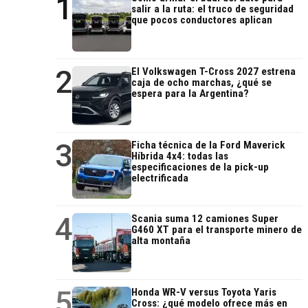
1
salir a la ruta: el truco de seguridad
que pocos conductores aplican
2
El Volkswagen T-Cross 2027 estrena
caja de ocho marchas, ¿qué se
espera para la Argentina?
3
Ficha técnica de la Ford Maverick
Híbrida 4x4: todas las
especificaciones de la pick-up
electrificada
4
Scania suma 12 camiones Super
G460 XT para el transporte minero de
alta montaña
5
Honda WR-V versus Toyota Yaris
Cross: ¿qué modelo ofrece más en