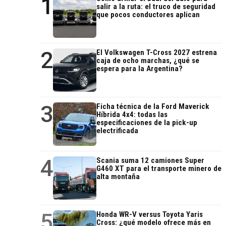
1
salir a la ruta: el truco de seguridad
que pocos conductores aplican
2
El Volkswagen T-Cross 2027 estrena
caja de ocho marchas, ¿qué se
espera para la Argentina?
3
Ficha técnica de la Ford Maverick
Híbrida 4x4: todas las
especificaciones de la pick-up
electrificada
4
Scania suma 12 camiones Super
G460 XT para el transporte minero de
alta montaña
5
Honda WR-V versus Toyota Yaris
Cross: ¿qué modelo ofrece más en