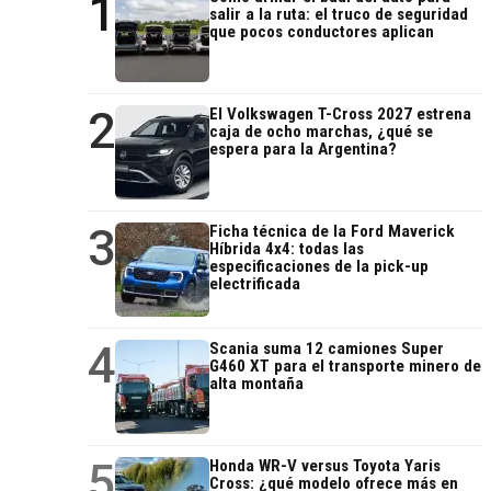
1
salir a la ruta: el truco de seguridad
que pocos conductores aplican
2
El Volkswagen T-Cross 2027 estrena
caja de ocho marchas, ¿qué se
espera para la Argentina?
3
Ficha técnica de la Ford Maverick
Híbrida 4x4: todas las
especificaciones de la pick-up
electrificada
4
Scania suma 12 camiones Super
G460 XT para el transporte minero de
alta montaña
5
Honda WR-V versus Toyota Yaris
Cross: ¿qué modelo ofrece más en