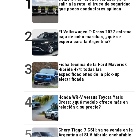
1
salir a la ruta: el truco de seguridad
que pocos conductores aplican
2
El Volkswagen T-Cross 2027 estrena
caja de ocho marchas, ¿qué se
espera para la Argentina?
3
Ficha técnica de la Ford Maverick
Híbrida 4x4: todas las
especificaciones de la pick-up
electrificada
4
Honda WR-V versus Toyota Yaris
Cross: ¿qué modelo ofrece más en
relación a su precio?
5
Chery Tiggo 7 CSH: ya se vende en la
Argentina el SUV híbrido enchufable