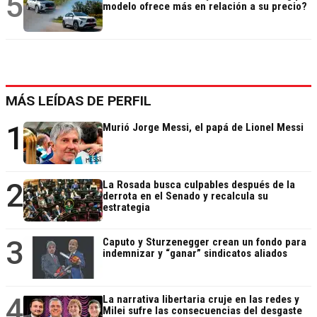
5
modelo ofrece más en relación a su precio?
MÁS LEÍDAS DE PERFIL
1
Murió Jorge Messi, el papá de Lionel Messi
2
La Rosada busca culpables después de la
derrota en el Senado y recalcula su
estrategia
3
Caputo y Sturzenegger crean un fondo para
indemnizar y “ganar” sindicatos aliados
4
La narrativa libertaria cruje en las redes y
Milei sufre las consecuencias del desgaste