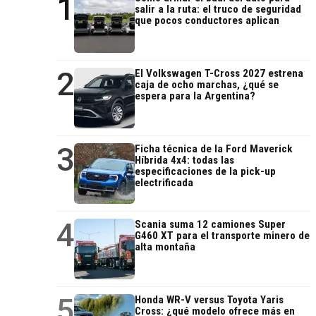
1
salir a la ruta: el truco de seguridad
que pocos conductores aplican
2
El Volkswagen T-Cross 2027 estrena
caja de ocho marchas, ¿qué se
espera para la Argentina?
3
Ficha técnica de la Ford Maverick
Híbrida 4x4: todas las
especificaciones de la pick-up
electrificada
4
Scania suma 12 camiones Super
G460 XT para el transporte minero de
alta montaña
5
Honda WR-V versus Toyota Yaris
Cross: ¿qué modelo ofrece más en