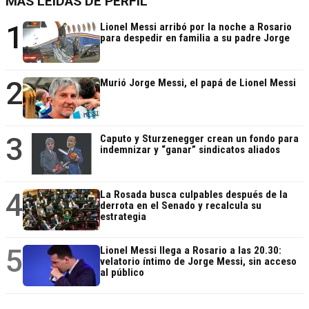
MÁS LEÍDAS DE PERFIL
1
Lionel Messi arribó por la noche a Rosario
para despedir en familia a su padre Jorge
2
Murió Jorge Messi, el papá de Lionel Messi
3
Caputo y Sturzenegger crean un fondo para
indemnizar y “ganar” sindicatos aliados
4
La Rosada busca culpables después de la
derrota en el Senado y recalcula su
estrategia
5
Lionel Messi llega a Rosario a las 20.30:
velatorio íntimo de Jorge Messi, sin acceso
al público