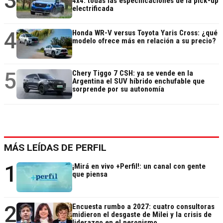
3
4x4: todas las especificaciones de la pick-up
electrificada
4
Honda WR-V versus Toyota Yaris Cross: ¿qué
modelo ofrece más en relación a su precio?
5
Chery Tiggo 7 CSH: ya se vende en la
Argentina el SUV híbrido enchufable que
sorprende por su autonomía
MÁS LEÍDAS DE PERFIL
1
¡Mirá en vivo +Perfil!: un canal con gente
que piensa
2
Encuesta rumbo a 2027: cuatro consultoras
midieron el desgaste de Milei y la crisis de
liderazgo en el peronismo