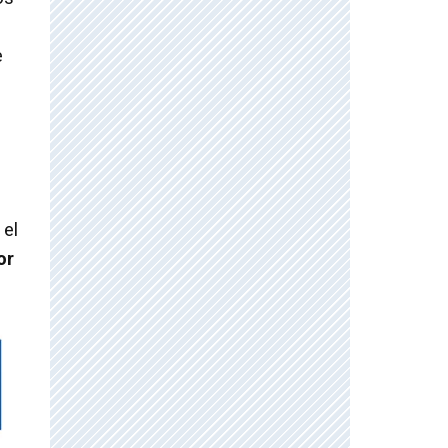
e
 el
or