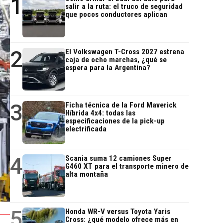
1
salir a la ruta: el truco de seguridad
que pocos conductores aplican
2
El Volkswagen T-Cross 2027 estrena
caja de ocho marchas, ¿qué se
espera para la Argentina?
3
Ficha técnica de la Ford Maverick
Híbrida 4x4: todas las
especificaciones de la pick-up
electrificada
4
Scania suma 12 camiones Super
G460 XT para el transporte minero de
alta montaña
5
Honda WR-V versus Toyota Yaris
Cross: ¿qué modelo ofrece más en