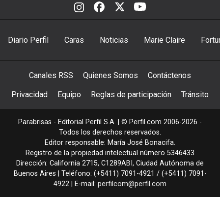
Diario Perfil
Caras
Noticias
Marie Claire
Fortu
Canales RSS
Quienes Somos
Contáctenos
Privacidad
Equipo
Reglas de participación
Tránsito
Parabrisas - Editorial Perfil S.A.
| © Perfil.com 2006-2026 -
Todos los derechos reservados.
Editor responsable: María José Bonacifa.
Registro de la propiedad intelectual número 5346433
Dirección:
California 2715
,
C1289ABI
,
Ciudad Autónoma de
Buenos Aires
| Teléfono:
(+5411) 7091-4921
/
(+5411) 7091-
4922
| E-mail:
perfilcom@perfil.com