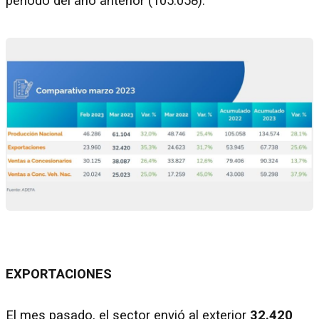
período del año anterior (105.058).
EXPORTACIONES
El mes pasado, el sector envió al exterior
32.420