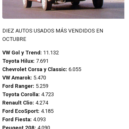
DIEZ AUTOS USADOS MÁS VENDIDOS EN
OCTUBRE
VW Gol y Trend:
11.132
Toyota Hilux:
7.691
Chevrolet Corsa y Classic:
6.055
VW Amarok:
5.470
Ford Ranger:
5.259
Toyota Corolla:
4.723
Renault Clio:
4.274
Ford EcoSport:
4.185
Ford Fiesta:
4.093
Peugeot 208:
4.090