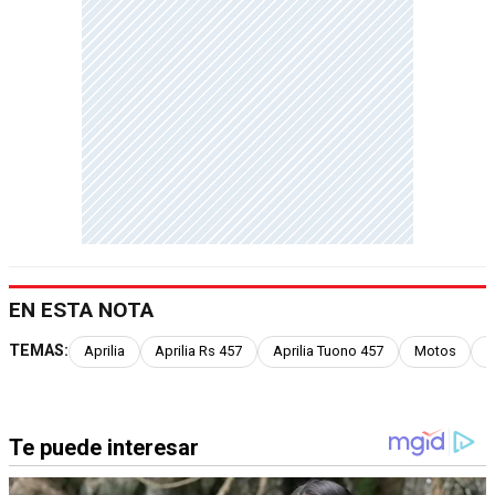
EN ESTA NOTA
TEMAS:
Aprilia
Aprilia Rs 457
Aprilia Tuono 457
Motos
A