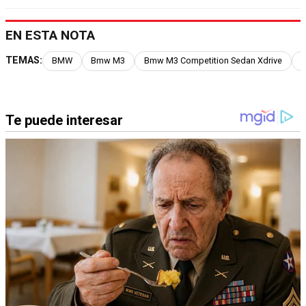
EN ESTA NOTA
TEMAS:
BMW
Bmw M3
Bmw M3 Competition Sedan Xdrive
A