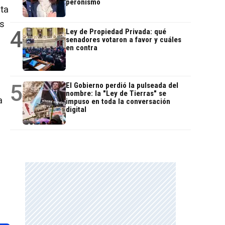
peronismo
ta
as
4
Ley de Propiedad Privada: qué
senadores votaron a favor y cuáles
en contra
5
El Gobierno perdió la pulseada del
nombre: la "Ley de Tierras" se
a
impuso en toda la conversación
digital