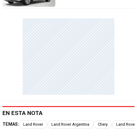
EN ESTA NOTA
TEMAS:
Land Rover
Land Rover Argentina
Chery
Land Rover 