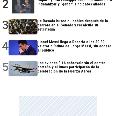
2
Caputo y Sturzenegger crean un fondo para
indemnizar y “ganar” sindicatos aliados
3
La Rosada busca culpables después de la
derrota en el Senado y recalcula su
estrategia
4
Lionel Messi llega a Rosario a las 20.30:
velatorio íntimo de Jorge Messi, sin acceso
al público
5
Los aviones F 16 sobrevolarán el centro
porteño y el lunes participarán de la
celebración de la Fuerza Aérea