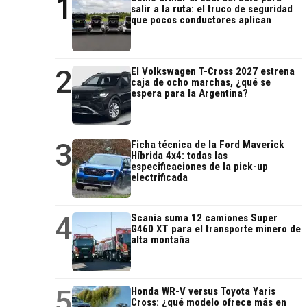
1
salir a la ruta: el truco de seguridad
que pocos conductores aplican
2
El Volkswagen T-Cross 2027 estrena
caja de ocho marchas, ¿qué se
espera para la Argentina?
3
Ficha técnica de la Ford Maverick
Híbrida 4x4: todas las
especificaciones de la pick-up
electrificada
4
Scania suma 12 camiones Super
G460 XT para el transporte minero de
alta montaña
5
Honda WR-V versus Toyota Yaris
Cross: ¿qué modelo ofrece más en