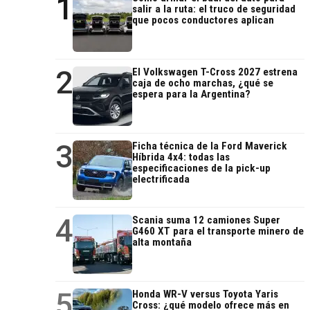
1
salir a la ruta: el truco de seguridad
que pocos conductores aplican
2
El Volkswagen T-Cross 2027 estrena
caja de ocho marchas, ¿qué se
espera para la Argentina?
3
Ficha técnica de la Ford Maverick
Híbrida 4x4: todas las
especificaciones de la pick-up
electrificada
4
Scania suma 12 camiones Super
G460 XT para el transporte minero de
alta montaña
5
Honda WR-V versus Toyota Yaris
Cross: ¿qué modelo ofrece más en