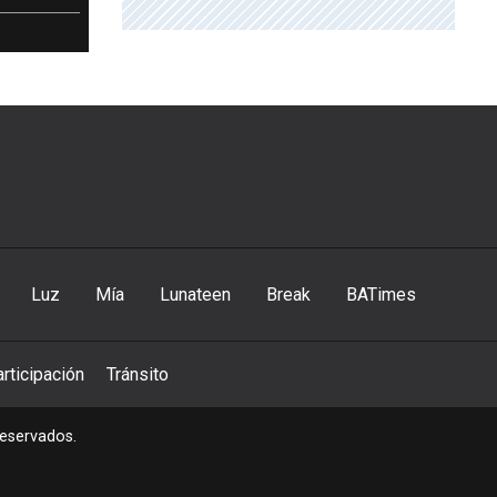
Luz
Mía
Lunateen
Break
BATimes
rticipación
Tránsito
reservados.