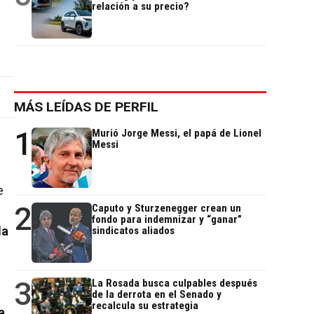
relación a su precio?
MÁS LEÍDAS DE PERFIL
1
Murió Jorge Messi, el papá de Lionel
Messi
e
2
Caputo y Sturzenegger crean un
fondo para indemnizar y “ganar”
la
sindicatos aliados
3
La Rosada busca culpables después
de la derrota en el Senado y
recalcula su estrategia
a