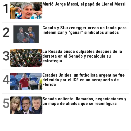
1
Murió Jorge Messi, el papá de Lionel Messi
2
Caputo y Sturzenegger crean un fondo para
indemnizar y “ganar” sindicatos aliados
3
La Rosada busca culpables después de la
derrota en el Senado y recalcula su
estrategia
4
Estados Unidos: un futbolista argentino fue
detenido por el ICE en un aeropuerto de
Florida
5
Senado caliente: llamados, negociaciones y
un mapa de aliados que se reconfigura