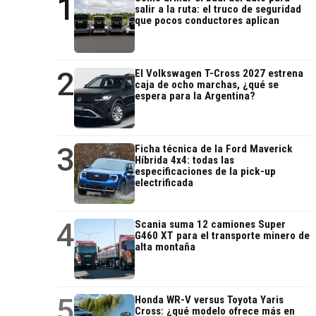
1
salir a la ruta: el truco de seguridad
que pocos conductores aplican
2
El Volkswagen T-Cross 2027 estrena
caja de ocho marchas, ¿qué se
espera para la Argentina?
3
Ficha técnica de la Ford Maverick
Híbrida 4x4: todas las
especificaciones de la pick-up
electrificada
4
Scania suma 12 camiones Super
G460 XT para el transporte minero de
alta montaña
5
Honda WR-V versus Toyota Yaris
Cross: ¿qué modelo ofrece más en