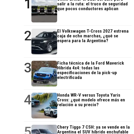
1
salir a la ruta: el truco de seguridad
que pocos conductores aplican
2
El Volkswagen T-Cross 2027 estrena
caja de ocho marchas, ¿qué se
espera para la Argentina?
3
Ficha técnica de la Ford Maverick
Híbrida 4x4: todas las
especificaciones de la pick-up
electrificada
4
Honda WR-V versus Toyota Yaris
Cross: ¿qué modelo ofrece más en
relación a su precio?
5
Chery Tiggo 7 CSH: ya se vende en la
Argentina el SUV híbrido enchufable