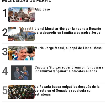
MÁS LEÍDAS DE PERFIL
1
Algo pasó
2
Lionel Messi arribó por la noche a Rosario
para despedir en familia a su padre Jorge
3
Murió Jorge Messi, el papá de Lionel Messi
4
Caputo y Sturzenegger crean un fondo para
indemnizar y “ganar” sindicatos aliados
5
La Rosada busca culpables después de la
derrota en el Senado y recalcula su
estrategia