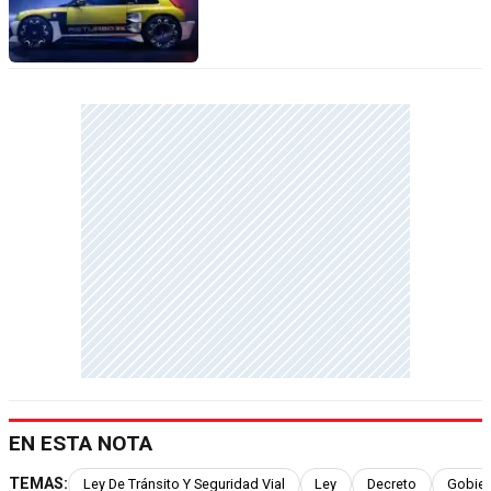
EN ESTA NOTA
TEMAS:
Ley De Tránsito Y Seguridad Vial
Ley
Decreto
Gobier