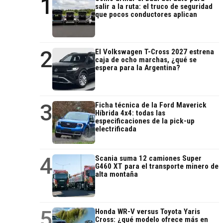
1
salir a la ruta: el truco de seguridad
que pocos conductores aplican
2
El Volkswagen T-Cross 2027 estrena
caja de ocho marchas, ¿qué se
espera para la Argentina?
3
Ficha técnica de la Ford Maverick
Híbrida 4x4: todas las
especificaciones de la pick-up
electrificada
4
Scania suma 12 camiones Super
G460 XT para el transporte minero de
alta montaña
5
Honda WR-V versus Toyota Yaris
Cross: ¿qué modelo ofrece más en