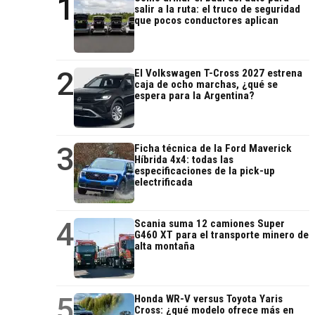
1
salir a la ruta: el truco de seguridad
que pocos conductores aplican
2
El Volkswagen T-Cross 2027 estrena
caja de ocho marchas, ¿qué se
espera para la Argentina?
3
Ficha técnica de la Ford Maverick
Híbrida 4x4: todas las
especificaciones de la pick-up
electrificada
4
Scania suma 12 camiones Super
G460 XT para el transporte minero de
alta montaña
5
Honda WR-V versus Toyota Yaris
Cross: ¿qué modelo ofrece más en