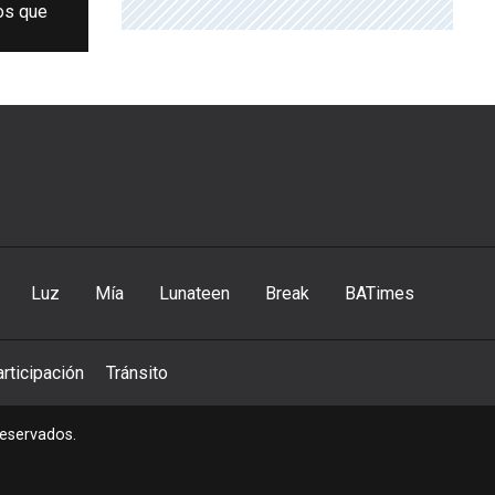
los que
Luz
Mía
Lunateen
Break
BATimes
rticipación
Tránsito
reservados.