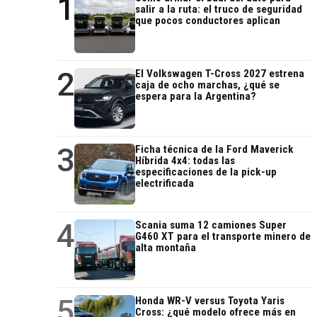
1
salir a la ruta: el truco de seguridad
que pocos conductores aplican
2
El Volkswagen T-Cross 2027 estrena
caja de ocho marchas, ¿qué se
espera para la Argentina?
3
Ficha técnica de la Ford Maverick
Híbrida 4x4: todas las
especificaciones de la pick-up
electrificada
4
Scania suma 12 camiones Super
G460 XT para el transporte minero de
alta montaña
5
Honda WR-V versus Toyota Yaris
Cross: ¿qué modelo ofrece más en