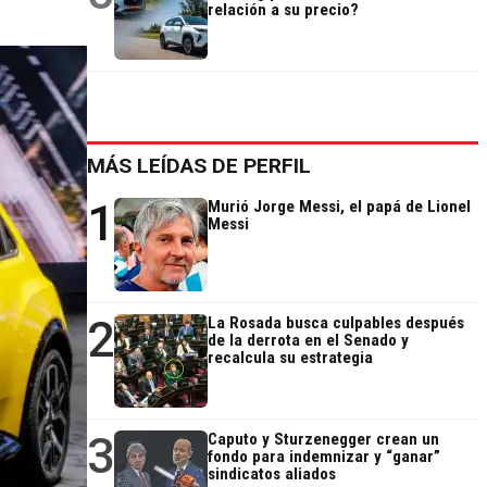
relación a su precio?
MÁS LEÍDAS DE PERFIL
1
Murió Jorge Messi, el papá de Lionel
Messi
2
La Rosada busca culpables después
de la derrota en el Senado y
recalcula su estrategia
3
Caputo y Sturzenegger crean un
fondo para indemnizar y “ganar”
sindicatos aliados