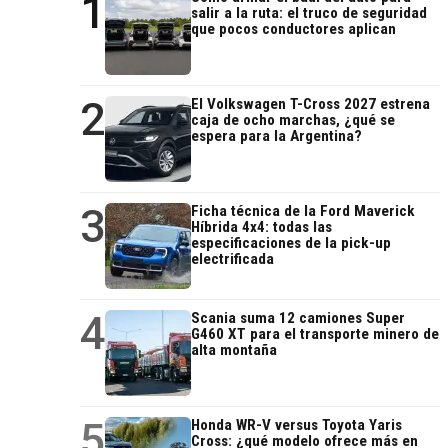
1
salir a la ruta: el truco de seguridad
que pocos conductores aplican
2
El Volkswagen T-Cross 2027 estrena
caja de ocho marchas, ¿qué se
espera para la Argentina?
3
Ficha técnica de la Ford Maverick
Híbrida 4x4: todas las
especificaciones de la pick-up
electrificada
4
Scania suma 12 camiones Super
G460 XT para el transporte minero de
alta montaña
5
Honda WR-V versus Toyota Yaris
Cross: ¿qué modelo ofrece más en