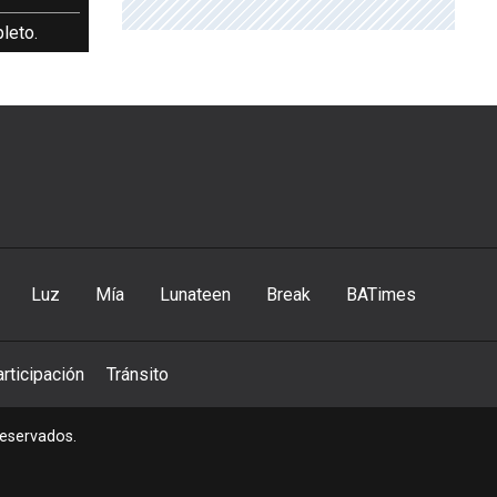
leto.
Luz
Mía
Lunateen
Break
BATimes
rticipación
Tránsito
reservados.