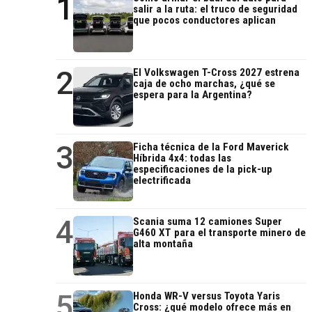
1
salir a la ruta: el truco de seguridad
que pocos conductores aplican
2
El Volkswagen T-Cross 2027 estrena
caja de ocho marchas, ¿qué se
espera para la Argentina?
3
Ficha técnica de la Ford Maverick
Híbrida 4x4: todas las
especificaciones de la pick-up
electrificada
4
Scania suma 12 camiones Super
G460 XT para el transporte minero de
alta montaña
5
Honda WR-V versus Toyota Yaris
Cross: ¿qué modelo ofrece más en