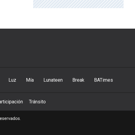
Luz
Mía
Lunateen
Break
BATimes
rticipación
Tránsito
reservados.