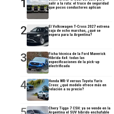
1
salir a la ruta: el truco de seguridad
que pocos conductores aplican
2
El Volkswagen T-Cross 2027 estrena
caja de ocho marchas, ¿qué se
espera para la Argentina?
3
Ficha técnica de la Ford Maverick
Híbrida 4x4: todas las
especificaciones de la pick-up
electrificada
4
Honda WR-V versus Toyota Yaris
Cross: ¿qué modelo ofrece más en
relación a su precio?
5
Chery Tiggo 7 CSH: ya se vende en la
Argentina el SUV híbrido enchufable