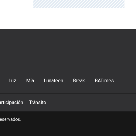
Luz
Mía
Lunateen
Break
BATimes
rticipación
Tránsito
reservados.