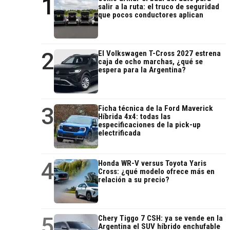
1
salir a la ruta: el truco de seguridad
que pocos conductores aplican
2
El Volkswagen T-Cross 2027 estrena
caja de ocho marchas, ¿qué se
espera para la Argentina?
3
Ficha técnica de la Ford Maverick
Híbrida 4x4: todas las
especificaciones de la pick-up
electrificada
4
Honda WR-V versus Toyota Yaris
Cross: ¿qué modelo ofrece más en
relación a su precio?
5
Chery Tiggo 7 CSH: ya se vende en la
Argentina el SUV híbrido enchufable