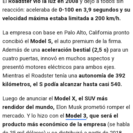
El
Roadster vio la luz en 2008
y dejó a todos sin
reacción: aceleraba de
0-100 en 3,9 segundos y su
velocidad máxima estaba limitada a 200 km/h.
La empresa con base en Palo Alto, California pronto
concibió el
Model S,
el auto premium de la firma.
Además de una
aceleración bestial (2,5 s)
para un
cuatro puertas, innovó en muchos aspectos y
presentó motores eléctricos para ambos ejes.
Mientras el Roadster tenía una
autonomía de 392
kilómetros, el S podía alcanzar hasta casi 540.
Luego de anunciar el
Model X, el SUV
más
rendidor del mundo,
Elon Musk prometió romper el
mercado. Y lo hizo con el
Model 3
, que será el
producto más económico de la empresa
(se habla
de 35 mil dólares) y se distribuirá a partir de 2018.