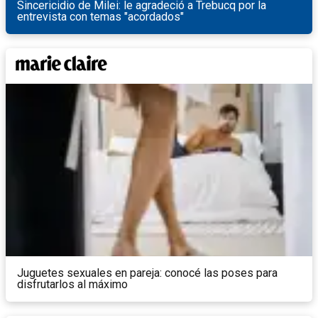
Sincericidio de Milei: le agradeció a Trebucq por la
entrevista con temas "acordados"
Juguetes sexuales en pareja: conocé las poses para
disfrutarlos al máximo