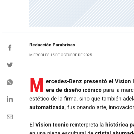
Redacción Parabrisas
MIÉRCOLES 15 DE OCTUBRE DE 2025
M
ercedes-Benz presentó el
Vision 
era de diseño icónico
para la marc
estético de la firma, sino que también adel
automatizada
, fusionando arte, innovaci
El
Vision Iconic
reinterpreta la
histórica p
en una pieza escultural de
cristal ahumad