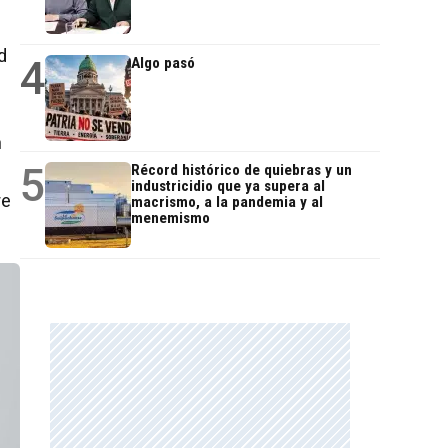
d
4
Algo pasó
n
5
Récord histórico de quiebras y un
industricidio que ya supera al
re
macrismo, a la pandemia y al
menemismo