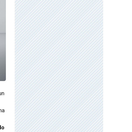
un
ina
do