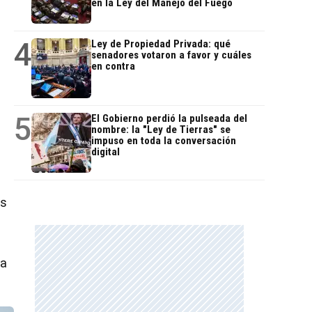
en la Ley del Manejo del Fuego
4
Ley de Propiedad Privada: qué
senadores votaron a favor y cuáles
en contra
5
El Gobierno perdió la pulseada del
,
nombre: la "Ley de Tierras" se
impuso en toda la conversación
digital
os
 a