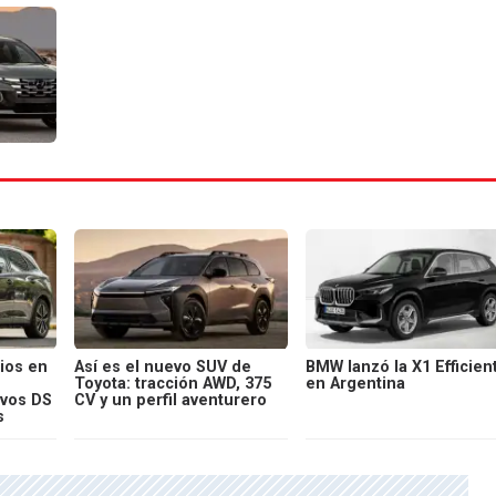
ios en
Así es el nuevo SUV de
BMW lanzó la X1 Efficien
Toyota: tracción AWD, 375
en Argentina
evos DS
CV y un perfil aventurero
s