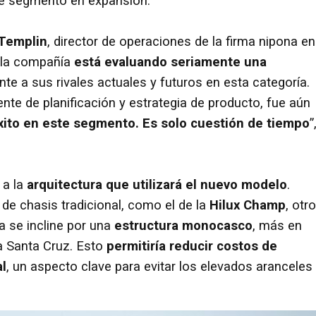
te segmento en expansión.
Templin
, director de operaciones de la firma nipona en
 la compañía
está evaluando seriamente una
te a sus rivales actuales y futuros en esta categoría.
ente de planificación y estrategia de producto, fue aún
xito en este segmento. Es solo cuestión de tiempo
”
 a la
arquitectura que utilizará el nuevo modelo
.
e chasis tradicional, como el de la
Hilux Champ
, otr
 se incline por una
estructura monocasco
, más en
la Santa Cruz. Esto
permitiría reducir costos de
al
, un aspecto clave para evitar los elevados aranceles