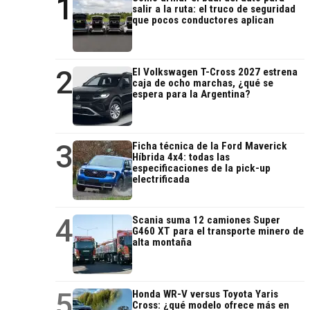
1
salir a la ruta: el truco de seguridad
que pocos conductores aplican
2
El Volkswagen T-Cross 2027 estrena
caja de ocho marchas, ¿qué se
espera para la Argentina?
3
Ficha técnica de la Ford Maverick
Híbrida 4x4: todas las
especificaciones de la pick-up
electrificada
4
Scania suma 12 camiones Super
G460 XT para el transporte minero de
alta montaña
5
Honda WR-V versus Toyota Yaris
Cross: ¿qué modelo ofrece más en