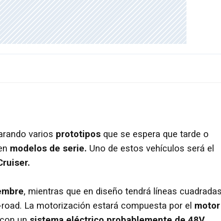
arando varios
prototipos
que se espera que tarde o
 en
modelos de serie.
Uno de estos vehículos será el
ruiser.
embre
, mientras que en diseño tendrá líneas cuadradas
f-road. La motorización estará compuesta por el
motor
 con un
sistema eléctrico probablemente de 48V