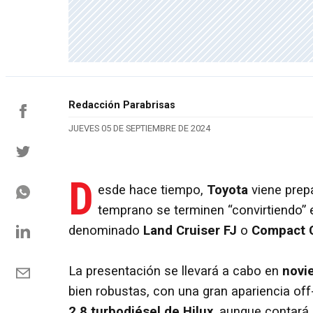
Redacción Parabrisas
JUEVES 05 DE SEPTIEMBRE DE 2024
D
esde hace tiempo,
Toyota
viene prep
temprano se terminen “convirtiendo”
denominado
Land Cruiser FJ
o
Compact C
La presentación se llevará a cabo en
novi
bien robustas, con una gran apariencia of
2.8 turbodiésel de Hilux
, aunque contará