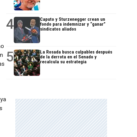
4
Caputo y Sturzenegger crean un
fondo para indemnizar y “ganar”
sindicatos aliados
mo
5
La Rosada busca culpables después
in
de la derrota en el Senado y
recalcula su estrategia
as
aya
s